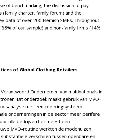
se of benchmarking, the discussion of pay
 (family charter, family forum) and the
ey data of over 200 Flemish SMEs. Throughout
f 86% of our sample) and non-family firms (14%
ices of Global Clothing Retailers
k Verantwoord Ondernemen van multinationals in
atronen. Dit onderzoek maakt gebruik van MVO-
inhoudsanalyse met een coderingsysteem
onale ondernemingen in de sector meer perifere
oor alle bedrijven het meest een
 nieuwe MVO-routine werkten de modehuizen
 substantiële verschillen tussen openbare en