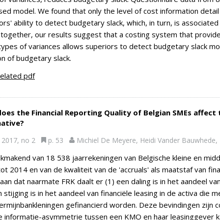
ed model. We found that only the level of cost information detail
ors' ability to detect budgetary slack, which, in turn, is associat
together, our results suggest that a costing system that provide
ypes of variances allows superiors to detect budgetary slack more
on of budgetary slack.
elated pdf
es the Financial Reporting Quality of Belgian SMEs affect t
native?
2017, no 2
p. 53
Michiel De Meyere, Heidi Vander Bauwhede,
kmakend van 18 538 jaarrekeningen van Belgische kleine en mid
ot 2014 en van de kwaliteit van de 'accruals' als maatstaf van fin
aan dat naarmate FRK daalt er (1) een daling is in het aandeel van 
n stijging is in het aandeel van financiële leasing in de activa die 
ermijnbankleningen gefinancierd worden. Deze bevindingen zijn
 informatie-asymmetrie tussen een KMO en haar leasinggever kan