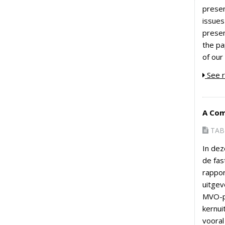
presen
issues
presen
the pa
of our
See r
A Com
TAB 
In dez
de fas
rappor
uitgev
MVO-pr
kernui
vooral