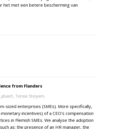
daar het met een betere bescherming van
dence from Flanders
ybaert, Tensie Steijvers
um-sized enterprises (SMEs). More specifically,
on-monetary incentives) of a CEO's compensation
ctices in Flemish SMEs. We analyse the adoption
 such as: the presence of an HR manager, the