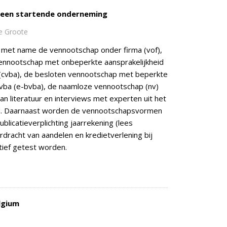
 een startende onderneming
De Groote
 met name de vennootschap onder firma (vof),
nnootschap met onbeperkte aansprakelijkheid
 (cvba), de besloten vennootschap met beperkte
bvba (e-bvba), de naamloze vennootschap (nv)
 literatuur en interviews met experten uit het
rd. Daarnaast worden de vennootschapsvormen
blicatieverplichting jaarrekening (lees
erdracht van aandelen en kredietverlening bij
atief getest worden.
lgium