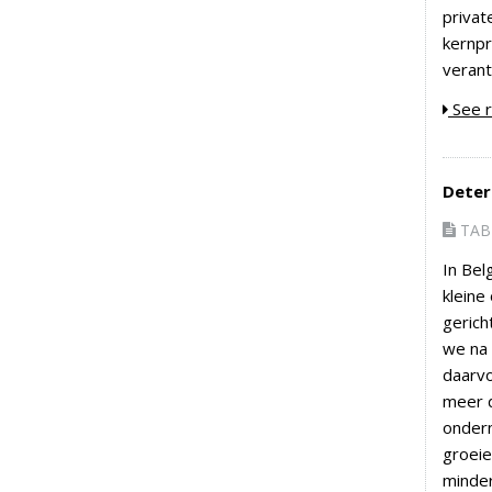
privat
kernpr
veran
See r
Deter
TAB 
In Bel
kleine
gerich
we na 
daarvo
meer d
ondern
groeie
minder