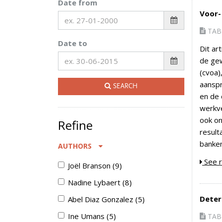
Date from
Voor-
TAB 
Date to
Dit ar
de ge
(cvoa)
aanspr
SEARCH
en de 
werkv
ook on
Refine
result
banken
AUTHORS
See r
Joël Branson
(
9
)
Nadine Lybaert
(
8
)
Deter
Abel Diaz Gonzalez
(
5
)
Ine Umans
(
5
)
TAB 