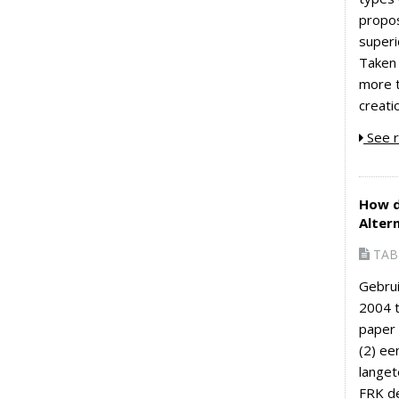
propos
superi
Taken 
more t
creati
See r
How do
Alter
TAB 
Gebrui
2004 t
paper 
(2) ee
langet
FRK de