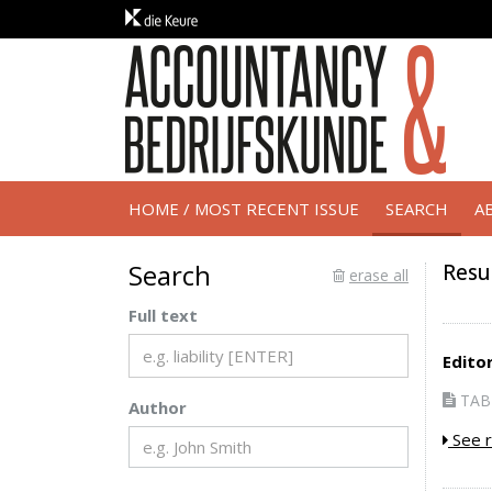
HOME / MOST RECENT ISSUE
SEARCH
A
Search
Resu
erase all
Full text
Editor
TAB 
Author
See r