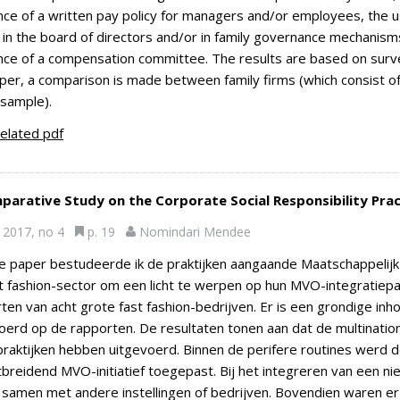
ce of a written pay policy for managers and/or employees, the u
 in the board of directors and/or in family governance mechanisms
ce of a compensation committee. The results are based on surv
per, a comparison is made between family firms (which consist o
 sample).
elated pdf
parative Study on the Corporate Social Responsibility Pract
2017, no 4
p. 19
Nomindari Mendee
e paper bestudeerde ik de praktijken aangaande Maatschappelij
t fashion-sector om een licht te werpen op hun MVO-integratiep
ten van acht grote fast fashion-bedrijven. Er is een grondige 
oerd op de rapporten. De resultaten tonen aan dat de multinati
aktijken hebben uitgevoerd. Binnen de perifere routines werd d
tbreidend MVO-initiatief toegepast. Bij het integreren van een
 samen met andere instellingen of bedrijven. Bovendien waren er