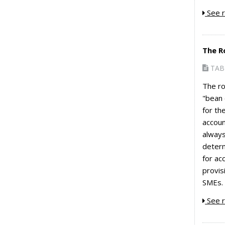
See r
The R
TAB 
The ro
"bean 
for th
accoun
always
determ
for ac
provis
SMEs. 
See r