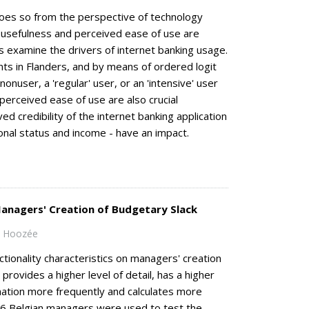
does so from the perspective of technology
 usefulness and perceived ease of use are
es examine the drivers of internet banking usage.
s in Flanders, and by means of ordered logit
user, a 'regular' user, or an 'intensive' user
perceived ease of use are also crucial
ed credibility of the internet banking application
ional status and income - have an impact.
Managers' Creation of Budgetary Slack
e Hoozée
ctionality characteristics on managers' creation
provides a higher level of detail, has a higher
ormation more frequently and calculates more
 86 Belgian managers were used to test the