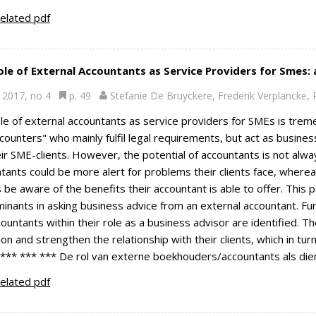
elated pdf
ole of External Accountants as Service Providers for Smes: 
2017, no 4
p. 49
Stefanie De Bruyckere, Frederik Verplancke, P
le of external accountants as service providers for SMEs is trem
counters" who mainly fulfil legal requirements, but act as busine
eir SME-clients. However, the potential of accountants is not alway
tants could be more alert for problems their clients face, wher
 be aware of the benefits their accountant is able to offer. This 
inants in asking business advice from an external accountant. Fu
countants within their role as a business advisor are identified. T
ion and strengthen the relationship with their clients, which in tur
*** *** *** De rol van externe boekhouders/accountants als diens
elated pdf