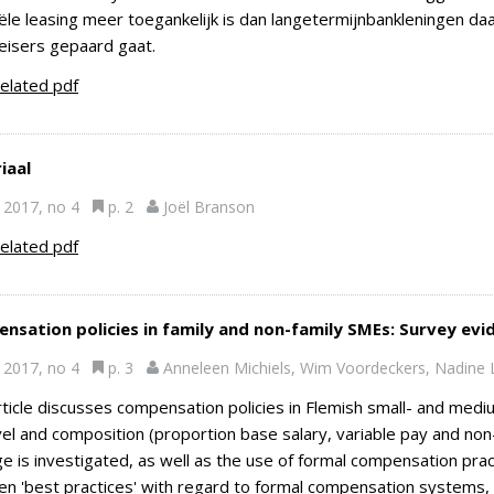
iële leasing meer toegankelijk is dan langetermijnbankleningen 
eisers gepaard gaat.
elated pdf
iaal
2017, no 4
p. 2
Joël Branson
elated pdf
nsation policies in family and non-family SMEs: Survey evi
2017, no 4
p. 3
Anneleen Michiels, Wim Voordeckers, Nadine L
rticle discusses compensation policies in Flemish small- and medi
vel and composition (proportion base salary, variable pay and n
e is investigated, as well as the use of formal compensation pra
en 'best practices' with regard to formal compensation systems,