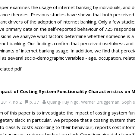
aper examines the usage of internet banking by individuals, and 
ance theories. Previous studies have shown that both perceived
ant drivers of the adoption of internet banking. Only a few studi
e primary data on the self-reported behaviour of 725 respondent
sions we analyze what factors determine whether someone is a non
ernet banking. Our findings confirm that perceived usefulness and 
inants of internet banking usage. In addition, we find that perceiv
l as several socio-demographic variables - age, occupation, relat
elated pdf
mpact of Costing System Functionality Characteristics on 
2017, no 2
p. 37
Quang-Huy Ngo, Werner Bruggeman, Sophi
m of this paper is to investigate the impact of costing system fun
getary slack. In particular, we propose that a costing system that 
y to classify costs according to their behaviour, reports cost inf
of variances, reduces budgetary slack. Questionnaire data from