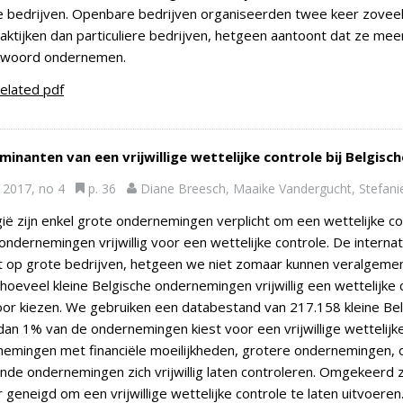
e bedrijven. Openbare bedrijven organiseerden twee keer zovee
aktijken dan particuliere bedrijven, hetgeen aantoont dat ze mee
twoord ondernemen.
elated pdf
minanten van een vrijwillige wettelijke controle bij Belgis
2017, no 4
p. 36
Diane Breesch, Maaike Vandergucht, Stefan
gië zijn enkel grote ondernemingen verplicht om een wettelijke c
 ondernemingen vrijwillig voor een wettelijke controle. De internatio
t op grote bedrijven, hetgeen we niet zomaar kunnen veralgemene
hoeveel kleine Belgische ondernemingen vrijwillig een wettelijke
or kiezen. We gebruiken een databestand van 217.158 kleine Bel
an 1% van de ondernemingen kiest voor een vrijwillige wettelijke
emingen met financiële moeilijkheden, grotere ondernemingen,
nde ondernemingen zich vrijwillig laten controleren. Omgekeerd
 geneigd om een vrijwillige wettelijke controle te laten uitvoeren