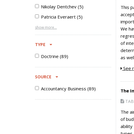
Nikolay Dentchev
(
5
)
This p
accept
Patricia Everaert
(
5
)
import
show more...
We hav
regres
of int
TYPE
determ
doctrine
(
89
)
as wel
See r
SOURCE
Accountancy Business
(
89
)
The I
TAB 
The ai
of bud
abilit
types 