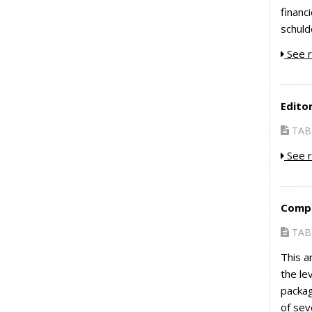
financ
schuld
See r
Editor
TAB 
See r
Compe
TAB 
This a
the le
packag
of sev