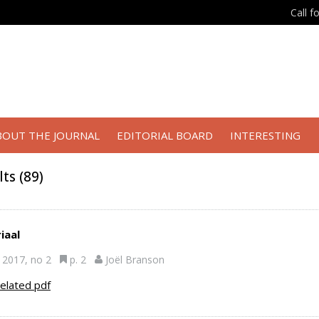
Call f
BOUT THE JOURNAL
EDITORIAL BOARD
INTERESTING
lts
(
89
)
iaal
2017, no 2
p. 2
Joël Branson
elated pdf