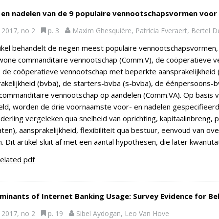
 en nadelen van de 9 populaire vennootschapsvormen voor
2017, no 2
p. 3
Maxim Ghesquière, Patricia Everaert, Bertel 
tikel behandelt de negen meest populaire vennootschapsvormen,
wone commanditaire vennootschap (Comm.V), de coöperatieve ve
, de coöperatieve vennootschap met beperkte aansprakelijkheid
akelijkheid (bvba), de starters-bvba (s-bvba), de éénpersoons-
commanditaire vennootschap op aandelen (Comm.VA). Op basis van
eld, worden de drie voornaamste voor- en nadelen gespecifiee
derling vergeleken qua snelheid van oprichting, kapitaalinbreng, pu
aten), aansprakelijkheid, flexibiliteit qua bestuur, eenvoud van ov
. Dit artikel sluit af met een aantal hypothesen, die later kwantit
elated pdf
minants of Internet Banking Usage: Survey Evidence for Be
2017, no 2
p. 19
Sibel Aydogan, Leo Van Hove